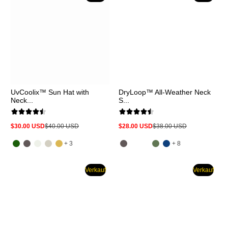
UvCoolix™ Sun Hat with
DryLoop™ All-Weather Neck
Neck...
S...
$30.00 USD
$40.00 USD
$28.00 USD
$38.00 USD
Verkaufspreis
Regulärer
Verkaufspreis
Regulärer
Preis
Preis
und
und
+ 3
+ 8
3
8
mehr
mehr
Verkauf
Verkauf