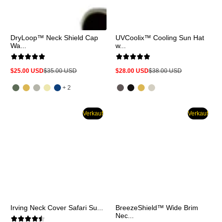
DryLoop™ Neck Shield Cap
UVCoolix™ Cooling Sun Hat
Wa...
w...
$25.00 USD
$35.00 USD
$28.00 USD
$38.00 USD
Verkaufspreis
Regulärer
Verkaufspreis
Regulärer
Preis
Preis
und
+ 2
2
mehr
Verkauf
Verkauf
Irving Neck Cover Safari Su...
BreezeShield™ Wide Brim
Nec...