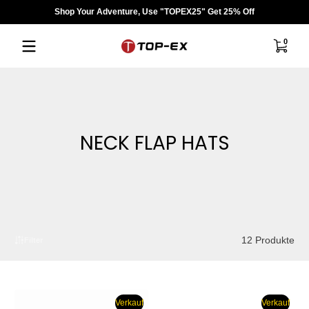
Shop Your Adventure, Use "TOPEX25" Get 25% Off
Zum Inhalt springen
0 Artik
0
NECK FLAP HATS
12 Produkte
Filter
Verkauf
Verkauf