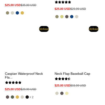
$25.00 USD
$35.00 USD
Verkaufspreis
Regulärer
$25.00 USD
$29.99 USD
Preis
Verkaufspreis
Regulärer
Preis
Verkauf
Verkauf
Caspian Waterproof Neck
Neck Flap Baseball Cap
Fla...
$25.00 USD
$33.99 USD
Verkaufspreis
Regulärer
$25.00 USD
$29.99 USD
Preis
Verkaufspreis
Regulärer
Preis
und
+ 2
2