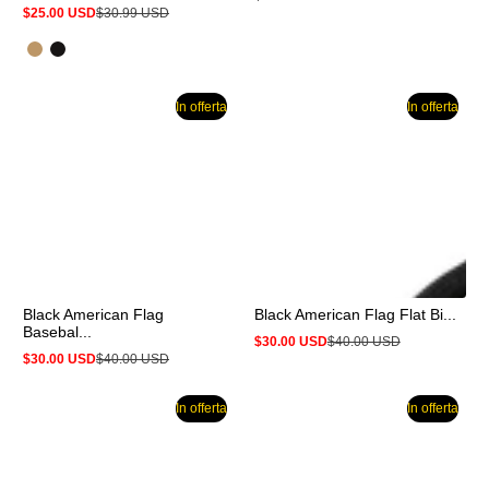
Prezzo
$25.00 USD
$30.99 USD
normale
Prezzo
Prezzo
in
normale
offerta
In offerta
In offerta
Black American Flag
Black American Flag Flat Bi...
Basebal...
$30.00 USD
$40.00 USD
Prezzo
Prezzo
$30.00 USD
$40.00 USD
in
normale
Prezzo
Prezzo
offerta
in
normale
offerta
In offerta
In offerta