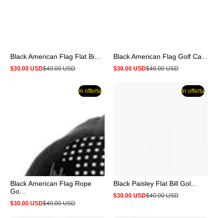
Black American Flag Flat Bi...
Black American Flag Golf Ca...
$30.00 USD
$40.00 USD
$30.00 USD
$40.00 USD
Prezzo
Prezzo
Prezzo
Prezzo
in
normale
in
normale
offerta
offerta
In offerta
In offerta
Black American Flag Rope
Black Paisley Flat Bill Gol...
Go...
$30.00 USD
$40.00 USD
Prezzo
Prezzo
$30.00 USD
$40.00 USD
in
normale
Prezzo
Prezzo
offerta
in
normale