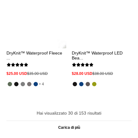
DryKnit™ Waterproof Fleece
DryKnit™ Waterproof LED
...
Bea...
$25.00 USD
$35.00 USD
$28.00 USD
$38.00 USD
Prezzo
Prezzo
Prezzo
Prezzo
in
normale
in
normale
e
offerta
offerta
+ 4
altri
4
Hai visualizzato 30 di 153 risultati
Carica di più