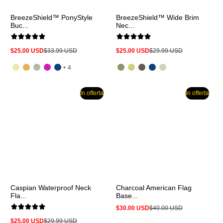
BreezeShield™ PonyStyle
BreezeShield™ Wide Brim
Buc...
Nec...
$25.00 USD
$33.99 USD
$25.00 USD
$29.99 USD
Prezzo
Prezzo
Prezzo
Prezzo
in
normale
in
normale
e
offerta
offerta
+ 4
altri
4
In offerta
In offerta
Caspian Waterproof Neck
Charcoal American Flag
Fla...
Base...
$30.00 USD
$40.00 USD
Prezzo
Prezzo
in
normale
$25.00 USD
$29.99 USD