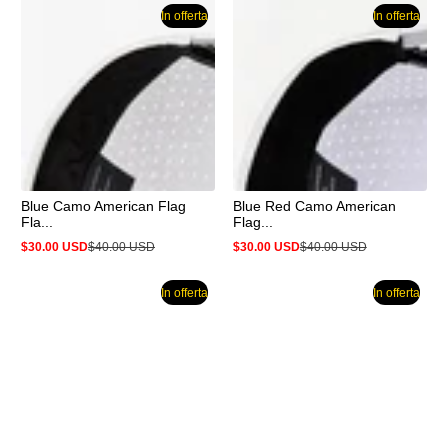
offerta
In offerta
In offerta
Blue Camo American Flag
Blue Red Camo American
Fla...
Flag...
$30.00 USD
$40.00 USD
$30.00 USD
$40.00 USD
Prezzo
Prezzo
Prezzo
Prezzo
in
normale
in
normale
offerta
offerta
In offerta
In offerta