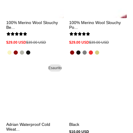
100% Merino Wool Slouchy
100% Merino Wool Slouchy
Be...
Po...
$29.00 USD
$39.00 USD
$29.00 USD
$39.00 USD
Prezzo
Prezzo
Prezzo
Prezzo
in
normale
in
normale
offerta
offerta
Esaurito
Adrian Waterproof Cold
Black
Weat...
$10.00 USD