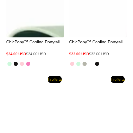
ChicPony™ Cooling Ponytail
ChicPony™ Cooling Ponytail
...
...
$24.00 USD
$34.00 USD
$22.00 USD
$32.00 USD
Prezzo
Prezzo
Prezzo
Prezzo
in
normale
in
normale
offerta
offerta
In offerta
In offerta