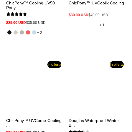
ChicPony™ Cooling UV50
ChicPony™ UVCoolix Cooling
Pony...
...
$30.00 USD
$40.00 USD
Prezzo
Prezzo
in
normale
$25.00 USD
$35.00 USD
e
Prezzo
Prezzo
offerta
+ 1
in
normale
altri
e
offerta
+ 2
1
altri
2
In offerta
In offerta
ChicPony™ UVCoolix Cooling
Douglas Waterproof Winter
...
B...