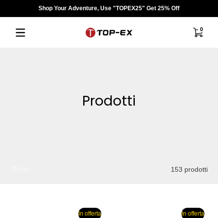
Shop Your Adventure, Use "TOPEX25" Get 25% Off
Salta al contenuto
0 artico
0
Prodotti
153 prodotti
Filtro
In offerta
In offerta