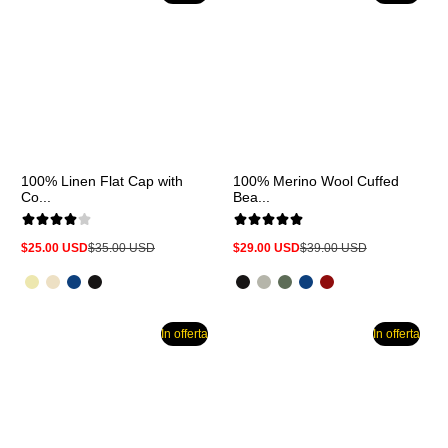
100% Linen Flat Cap with
100% Merino Wool Cuffed
Co...
Bea...
$25.00 USD
$35.00 USD
$29.00 USD
$39.00 USD
Prezzo
Prezzo
Prezzo
Prezzo
in
normale
in
normale
offerta
offerta
In offerta
In offerta